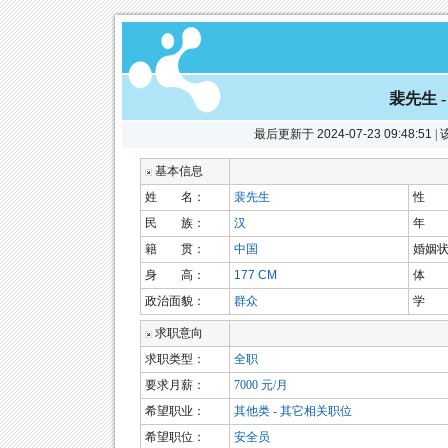
裴先生 
最后更新于
2024-07-23 09:48:51
|
基本信息
姓 名：
裴先生
性 
民 族：
汉
年 
籍 贯：
中国
婚姻
身 高：
177 CM
体 
政治面貌：
群众
学 
求职意向
求职类型：
全职
要求月薪：
7000 元/月
希望职业：
其他类 - 其它相关职位
希望职位：
安全员