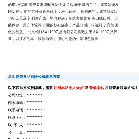
的市 场需求:消费者渴望既方便快捷又营 养美味的产品。遂带领研发
团队在目 前的方便菜肴基础上，潜心钻研， 历时两年，成功研发出
创新工艺及专 利生产线，靶向解决了传统方便菜肴 在口味口感、灭
菌保存、用户体验等 方面的核心痛点，产品口感口味达到 了宛如现
做的品质。 北京顿好&#11997;品有限公司将致力于 &#11997;品行
业，以技术为本，诚信为纲， 用心为您的生活增色添香。
唐山易炖食品有限公司联系方式