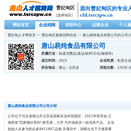
曹妃甸区
面向曹妃甸区的专业
cfd.tsrczpw.cn
[选择地区]
网站首页
企业招聘
求职中心
品牌企业
个人
曹妃甸人才网
首页 >>
曹妃甸区最新招聘信息
>> 唐山易炖食品有限公司的公司
唐山易炖食品有限公司
所属行业
：
快速消费品(食品/饮料/日化/烟酒等)
成立时间
：2022
企业性质
：私营企
所在地址
：唐山 - 玉田县
浏览次数
：12036 
唐山易炖食品有限公司公司介绍
公司位于河北省唐山市玉田县国家农业科技园区，2021年初开始 立
项研发“范家顿好系列” 鲜烹菜，力求 为市场提供一款优质产品。 企业
创始人从参与的众多&#11997;品相 关项目中，洞察出当下方便菜肴