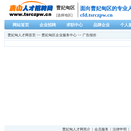
曹妃甸区
面向曹妃甸区的专业
cfd.tsrczpw.cn
[选择地区]
网站首页
企业招聘
求职中心
品牌企业
个人
曹妃甸人才网
首页 >>
曹妃甸区企业服务中心
>> 广告报价
曹妃甸人才网简介
|
会员服务
|
法律申明
|