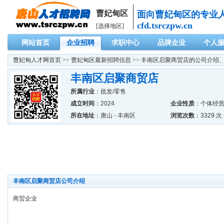
曹妃甸区
面向曹妃甸区的专业
cfd.tsrczpw.cn
[选择地区]
网站首页
企业招聘
求职中心
品牌企业
个人
曹妃甸人才网
首页 >>
曹妃甸区最新招聘信息
>> 丰南区启聚商贸店的公司介绍
丰南区启聚商贸店
所属行业
：
批发/零售
成立时间
：2024
企业性质
：个体经
所在地址
：唐山 - 丰南区
浏览次数
：3329 次
丰南区启聚商贸店公司介绍
商贸企业