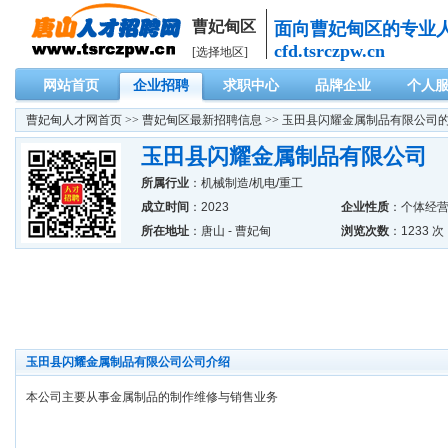
曹妃甸区
面向曹妃甸区的专业
cfd.tsrczpw.cn
[选择地区]
网站首页
企业招聘
求职中心
品牌企业
个人
曹妃甸人才网
首页 >>
曹妃甸区最新招聘信息
>> 玉田县闪耀金属制品有限公司
玉田县闪耀金属制品有限公司
所属行业
：
机械制造/机电/重工
成立时间
：2023
企业性质
：个体经
所在地址
：唐山 - 曹妃甸
浏览次数
：1233 次
玉田县闪耀金属制品有限公司公司介绍
本公司主要从事金属制品的制作维修与销售业务