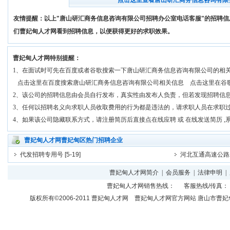
点击这里查看唐山研汇商务信息咨询有限
友情提醒：以上"唐山研汇商务信息咨询有限公司招聘办公室电话客服"的招聘
们曹妃甸人才网看到招聘信息，以便获得更好的求职效果。
曹妃甸人才网特别提醒：
1、在面试时可先在百度或者谷歌搜索一下唐山研汇商务信息咨询有限公司的相
点击这里在百度搜索唐山研汇商务信息咨询有限公司相关信息
点击这里在谷
2、该公司的招聘信息由会员自行发布，真实性由发布人负责，但若发现招聘信
3、任何以招聘名义向求职人员收取费用的行为都是违法的，请求职人员在求职
4、如果该公司隐藏联系方式，请注册简历后直接点在线应聘 或 在线发送简历 
曹妃甸人才网曹妃甸区热门招聘企业
代发招聘专用号
[5-19]
河北互通高速公路
曹妃甸人才网简介
|
会员服务
|
法律申明
|
曹妃甸人才网
销售热线： 客服热线/传真： 
版权所有©2006-2011
曹妃甸人才网
曹妃甸人才网官方网站 唐山市曹妃甸