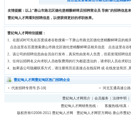
点击这里查看唐山市路北区德伦堡精酿鲜
友情提醒：以上"唐山市路北区德伦堡精酿鲜啤店招聘营业员 导购"的招聘信息
曹妃甸人才网看到招聘信息，以便获得更好的求职效果。
曹妃甸人才网特别提醒：
1、在面试时可先在百度或者谷歌搜索一下唐山市路北区德伦堡精酿鲜啤店的相
点击这里在百度搜索唐山市路北区德伦堡精酿鲜啤店相关信息
点击这里在谷
2、该公司的招聘信息由会员自行发布，真实性由发布人负责，但若发现招聘信
3、任何以招聘名义向求职人员收取费用的行为都是违法的，请求职人员在求职
4、如果该公司隐藏联系方式，请注册简历后直接点在线应聘 或 在线发送简历 
曹妃甸人才网曹妃甸区热门招聘企业
代发招聘专用号
[5-19]
河北互通高速公路
曹妃甸人才网简介
|
会员服务
|
法律申明
|
曹妃甸人才网
销售热线： 客服热线/传真： 
版权所有©2006-2011
曹妃甸人才网
曹妃甸人才网官方网站 唐山市曹妃甸