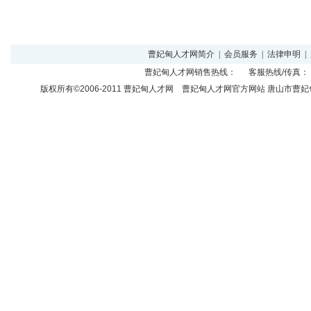
曹妃甸人才网简介
|
会员服务
|
法律申明
|
曹妃甸人才网
销售热线： 客服热线/传真： 
版权所有©2006-2011
曹妃甸人才网
曹妃甸人才网官方网站 唐山市曹妃甸