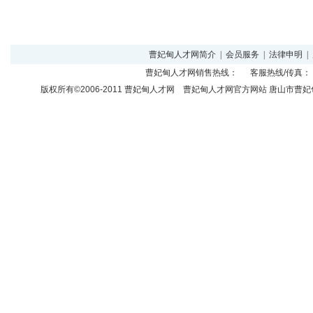
曹妃甸人才网简介
|
会员服务
|
法律申明
|
曹妃甸人才网
销售热线： 客服热线/传真： 
版权所有©2006-2011
曹妃甸人才网
曹妃甸人才网官方网站 唐山市曹妃甸