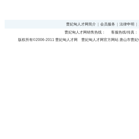
曹妃甸人才网简介
|
会员服务
|
法律申明
|
曹妃甸人才网
销售热线： 客服热线/传真： 
版权所有©2006-2011
曹妃甸人才网
曹妃甸人才网官方网站 唐山市曹妃甸